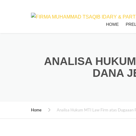
HOME
PRE
ANALISA HUKUM
DANA J
Home
Analisa Hukum MTI Law Firm atas Dugaaan 