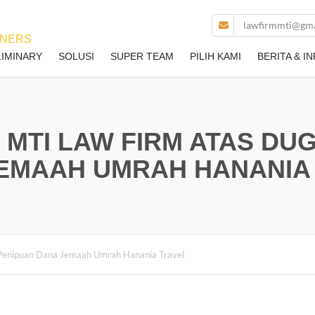
lawfirmmti@gma
LIMINARY
SOLUSI
SUPER TEAM
PILIH KAMI
BERITA & I
 MTI LAW FIRM ATAS DU
EMAAH UMRAH HANANIA
Penipuan Dana Jemaah Umrah Hanania Travel