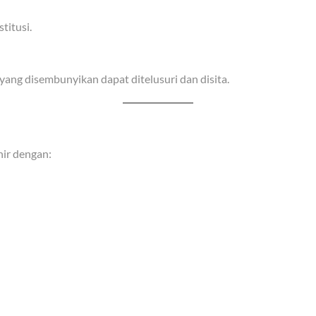
titusi.
ng disembunyikan dapat ditelusuri dan disita.
hir dengan: