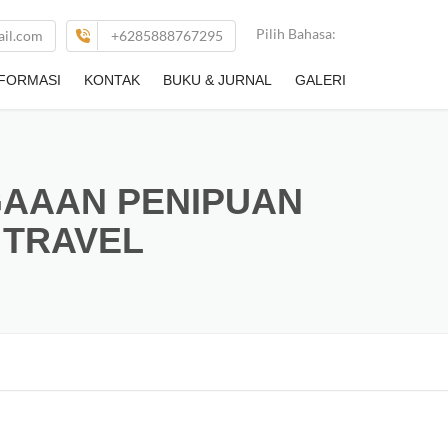
Pilih Bahasa:
il.com
+6285888767295
NFORMASI
KONTAK
BUKU & JURNAL
GALERI
GAAAN PENIPUAN
 TRAVEL