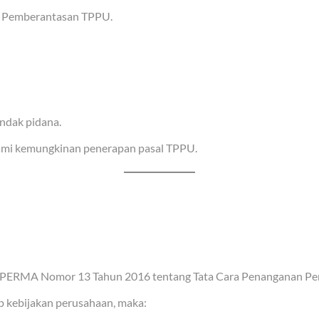
n Pemberantasan TPPU.
indak pidana.
ami kemungkinan penerapan pasal TPPU.
ERMA Nomor 13 Tahun 2016 tentang Tata Cara Penanganan Perk
up kebijakan perusahaan, maka: